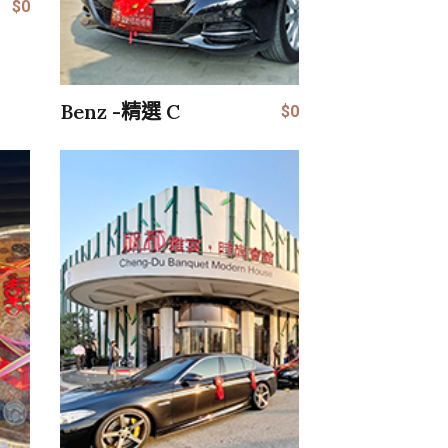
$0
Benz -精選 C
$0