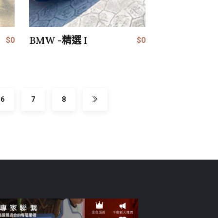
BMW -精選 I
$0
$0
6
7
8