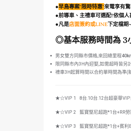
●
早鳥專案
"
限時特惠
"
來電享有驚
●
前導車、主禮車可選配
!!
依個人
●
凡是
店面簽約或
LINE
下定檔期
◎基本服務時間為 3
男女雙方同縣市價格,來回總里程
40k
限同縣市內3H內迎娶
,
如需超時皆另
禮車3H起算時間以合約單時間為準(
★☆VIP 1 8台.10台.12台超豪華V
★☆VIP 2 藍寶堅尼超跑*1台+RR勞
★☆VIP 3 藍寶堅尼超跑*1台+賓利Ben