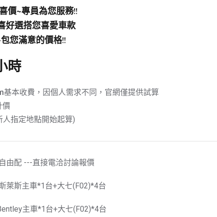
喜價~專員為您服務
!!
喜好選搭您喜愛車款
~
包您滿意的價格
!!
小時
m
基本收費，因個人需求不同，官網僅提供試算
計價
新人指定地點開始起算)
IP自由配 ---直接電洽討論報價
斯萊斯主車*1台+大七(F02)*4台
tley主車*1台+大七(F02)*4台