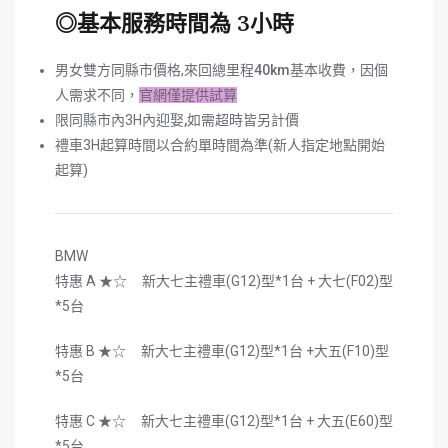
◎基本服務時間為 3小時
男女雙方同縣市價格,來回總里程
40km
基本收費，因個
人需求不同，
官網僅提供試算
限同縣市內3H內迎娶
,
如需超時皆另計價
禮車3H起算時間以合約單時間為準(新人指定地點開始
起算)
BMW
特惠 A ★☆ 新大七主禮車(G12)型*1台 + 大七(F02)型
*5台
特惠 B ★☆ 新大七主禮車(G12)型*1台 +大五(F10)型
*5台
特惠 C ★☆ 新大七主禮車(G12)型*1台 + 大五(E60)型
*5台