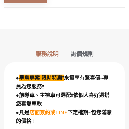
服務說明
詢價規則
●
早鳥專案
"
限時特惠
"
來電享有驚喜價~專
員為您服務
!!
●
前導車、主禮車可選配
!!
依個人喜好選搭
您喜愛車款
●
凡是
店面簽約或
LINE
下定檔期
~
包您滿意
的價格
!!