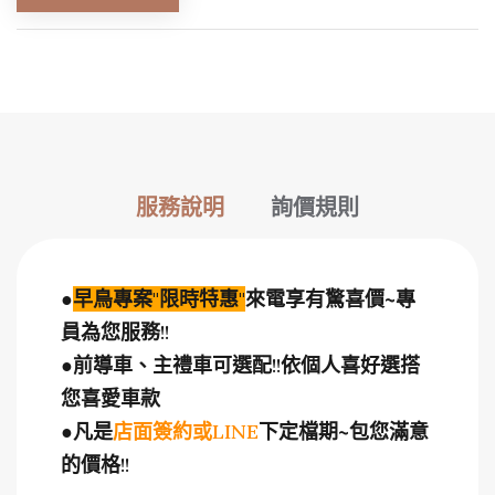
服務說明
詢價規則
●
早鳥專案
"
限時特惠
"
來電享有驚喜價~專
員為您服務
!!
●
前導車、主禮車可選配
!!
依個人喜好選搭
您喜愛車款
●
凡是
店面簽約或
LINE
下定檔期
~
包您滿意
的價格
!!