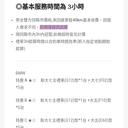
◎基本服務時間為 3小時
男女雙方同縣市價格,來回總里程
40km
基本收費，因個
人需求不同，
官網僅提供試算
限同縣市內3H內迎娶
,
如需超時皆另計價
禮車3H起算時間以合約單時間為準(新人指定地點開始
起算)
BMW
特惠 A ★☆ 新大七主禮車(G12)型*1台 + 大七(F02)型
*5台
特惠 B ★☆ 新大七主禮車(G12)型*1台 +大五(F10)型
*5台
特惠 C ★☆ 新大七主禮車(G12)型*1台 + 大五(E60)型
*5台